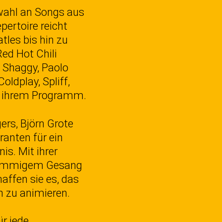
swahl an Songs aus
pertoire reicht
tles bis hin zu
ed Hot Chili
, Shaggy, Paolo
oldplay, Spliff,
u ihrem Programm.
ers, Björn Grote
ranten für ein
is. Mit ihrer
stimmigem Gesang
affen sie es, das
n zu animieren.
r jede