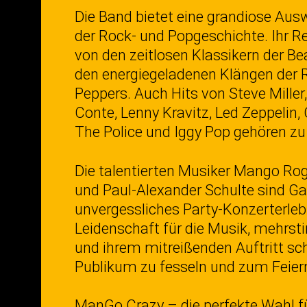
Die Band bietet eine grandiose Au
der Rock- und Popgeschichte. Ihr Re
von den zeitlosen Klassikern der Bea
den energiegeladenen Klängen der R
Peppers. Auch Hits von Steve Miller
Conte, Lenny Kravitz, Led Zeppelin, C
The Police und Iggy Pop gehören z
Die talentierten Musiker Mango Rog
und Paul-Alexander Schulte sind Ga
unvergessliches Party-Konzerterlebn
Leidenschaft für die Musik, mehr
und ihrem mitreißenden Auftritt sch
Publikum zu fesseln und zum Feier
ManGo Crazy – die perfekte Wahl fü