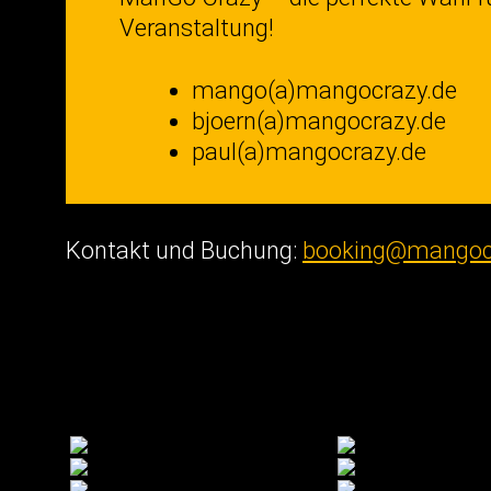
Veranstaltung!
mango(a)mangocrazy.de
bjoern(a)mangocrazy.de
paul(a)mangocrazy.de
Kontakt und Buchung:
booking@mangoc