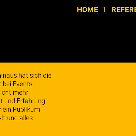
HOME
REFER
naus hat sich die
bei Events,
nicht mehr
it und Erfahrung
r ein Publikum
lt und alles